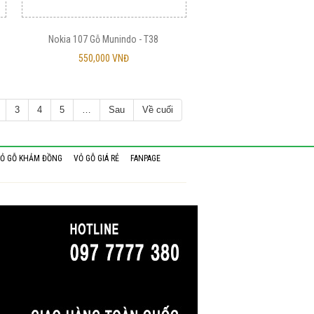
Nokia 107 Gỗ Munindo - T38
550,000 VNĐ
3
4
5
…
Sau
Về cuối
Ỏ GỖ KHẢM ĐỒNG
VỎ GỖ GIÁ RẺ
FANPAGE