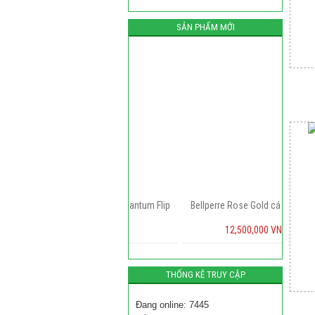
SẢN PHẨM MỚI
hay Màn Hình Vertu Quantum Flip
Bellperre Rose Gold cá sấu Green
Liên hệ
12,500,000 VNĐ
THỐNG KÊ TRUY CẬP
Đang online: 7445