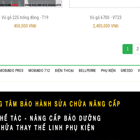
Vỏ gỗ 225 trống đồng - T19
Vỏ gỗ 6700 - VT23
450,000 VNĐ
2,400,000 VNĐ
1
2
MOBIADO PRO3
MOBIADO 712
ĐIỆN THOẠI
BELLPERRE
PHỤ KIỆN
GRESSO
V