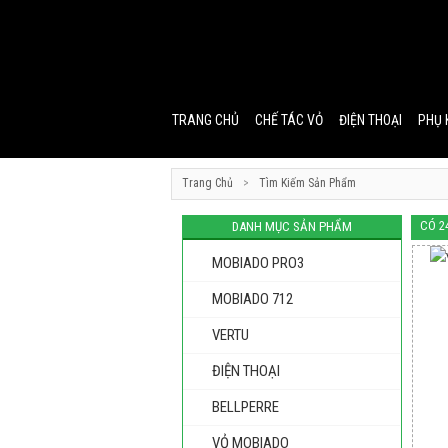
TRANG CHỦ
CHẾ TÁC VỎ
ĐIỆN THOẠI
PHỤ 
Trang Chủ
>
Tìm Kiếm Sản Phẩm
CÓ 2
DANH MỤC SẢN PHẨM
MOBIADO PRO3
MOBIADO 712
VERTU
ĐIỆN THOẠI
BELLPERRE
VỎ MOBIADO