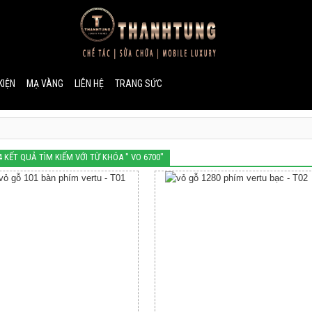
KIỆN
MẠ VÀNG
LIÊN HỆ
TRANG SỨC
4 KẾT QUẢ TÌM KIẾM VỚI TỪ KHÓA " VO 6700"