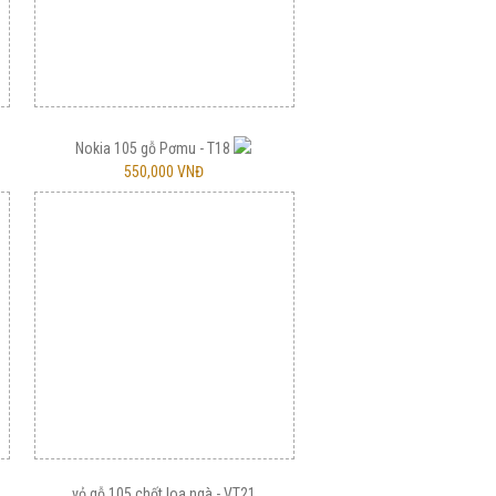
Nokia 105 gỗ Pơmu - T18
550,000 VNĐ
vỏ gỗ 105 chốt loa ngà - VT21