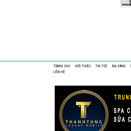
TRANG CHỦ
GIỚI THIỆU
TIN TỨC
MẠ VÀNG
LIÊN HỆ