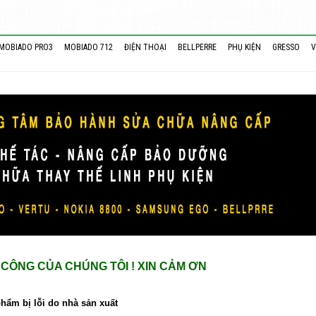
MOBIADO PRO3
MOBIADO 712
ĐIỆN THOẠI
BELLPERRE
PHỤ KIỆN
GRESSO
V
CÔNG CỦA CHÚNG TÔI ! XIN CẢM ƠN
hẩm bị lỗi do nhà sản xuất