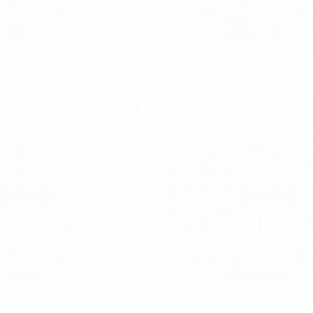
okia 515 hợp kim moka red
Mobiado 3 GCB Trong Dong
2,300,000 VNĐ
4,000,000 VNĐ