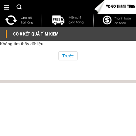
CÓ 0 KẾT QUẢ TÌM KIẾM
Không tìm thấy dữ liệu
Trước