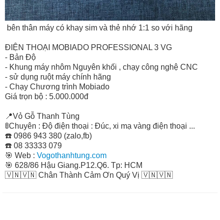
bên thân máy có khay sim và thẻ nhớ 1:1 so với hãng
ĐIỆN THOẠI MOBIADO PROFESSIONAL 3 VG
- Bản Độ
- Khung máy nhôm Nguyên khối , chạy công nghệ CNC
- sử dụng ruột máy chính hãng
- Chạy Chương trình Mobiado
Giá trọn bộ : 5.000.000đ
📍
Vỏ Gỗ Thanh Tùng
🚦
Chuyên : Độ điện thoại : Đúc, xi mạ vàng điện thoại ...
☎️
0986 943 380 (zalo,fb)
☎️
08 33333 079
🎯
Web :
Vogothanhtung.com
🎯
628/86 Hậu Giang.P12.Q6. Tp: HCM
🇻🇳
🇻🇳
Chân Thành Cảm Ơn Quý Vị
🇻🇳
🇻🇳