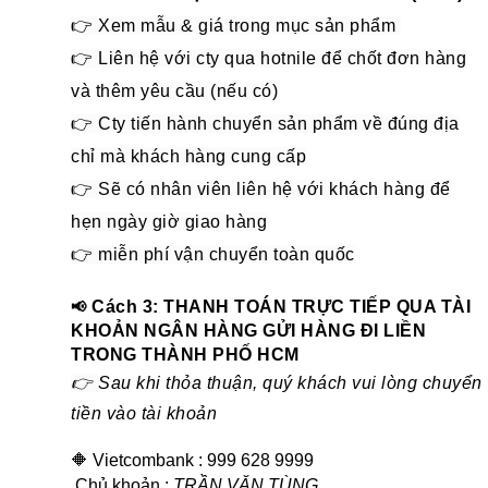
👉 Xem mẫu & giá trong mục sản phẩm
👉 Liên hệ với cty qua hotnile để chốt đơn hàng
và thêm yêu cầu (nếu có)
👉 Cty tiến hành chuyển sản phẩm về đúng địa
chỉ mà khách hàng cung cấp
👉 Sẽ có nhân viên liên hệ với khách hàng để
hẹn ngày giờ giao hàng
👉 miễn phí vận chuyển toàn quốc
Cách 3: THANH TOÁN TRỰC TIẾP QUA TÀI
📢
KHOẢN NGÂN HÀNG GỬI HÀNG ĐI LIỀN
TRONG THÀNH PHỐ HCM
👉
Sau khi thỏa thuận, quý khách vui lòng chuyển
tiền vào tài khoản
🔶 Vietcombank : 999 628 9999
Chủ khoản
:
TRẦN VĂN TÙNG