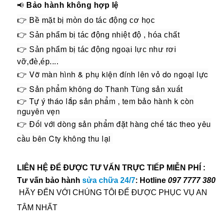
📢
Bảo hành không hợp lệ
👉
Bề mặt bị mòn do tác động cơ học
👉
Sản phẩm bị tác động nhiệt độ , hóa chất
👉
Sản phẩm bị tác động ngoại lực như rơi
vỡ,đè,ép....
👉 Vỡ màn hình & phụ kiện đính lên vỏ do ngoại lực
👉 Sản phẩm không do Thanh Tùng sản xuất
👉 Tự ý tháo lắp sản phẩm , tem bảo hành k còn
nguyên vẹn
👉 Đối với dòng sản phẩm đặt hàng chế tác theo yêu
cầu bên Cty không thu lại
LIÊN HỆ ĐỂ ĐƯỢC TƯ VẤN TRỰC TIẾP MIỄN PHÍ :
Tư vấn bảo hành
sửa chữa 24/7
: Hotline
097 7777 380
HÃY ĐẾN VỚI CHÚNG TÔI ĐỂ ĐƯỢC PHỤC VỤ AN
TÂM NHẤT