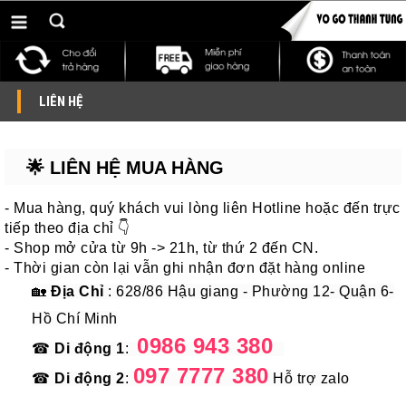
LIÊN HỆ
🌟
LIÊN HỆ MUA HÀNG
- Mua hàng, quý khách vui lòng liên Hotline hoặc đến trực
tiếp theo địa chỉ 👇
- Shop mở cửa từ 9h -> 21h, từ thứ 2 đến CN.
- Thời gian còn lại vẫn ghi nhận đơn đặt hàng online
🏡
Địa Chỉ
: 628/86 Hậu giang - Phường 12- Quận 6-
Hồ Chí Minh
0986 943 380
☎
Di động 1
:
097 7777 380
☎
Di động 2
:
Hỗ trợ zalo