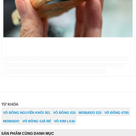
<a target="_blank" title="vo go thanh tung, vỏ gỗ thanh tùng,vo go dien
thoai gia re, vỏ gỗ điện thoại giá rẻ, vo go nguyen khoi, vỏ gỗ nguyên
khối điện thoại vỏ gỗ" href="http://vogothanhtung.com">Vỏ
TỪ KHÓA
VỎ ĐỒNG NGUYÊN KHỐI 301
VỎ ĐỒNG 515
MOBIADO 515
VỎ ĐỒNG 6700
MOBIADO
VỎ ĐỒNG GIÁ RẺ
VỎ KIM LOẠI
SẢN PHẨM CÙNG DANH MỤC