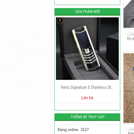
SẢN PHẨM MỚI
Vỏ 
Vertu Signature S Stainless St...
Thay Màn Hình Vertu Quantum Flip
B
Liên hệ
Liên hệ
THỐNG KÊ TRUY CẬP
Đang online: 3127
Điệ