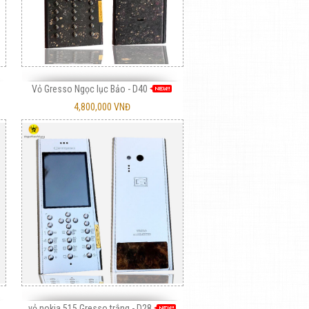
Vỏ Gresso Ngọc lục Bảo - D40
4,800,000 VNĐ
vỏ nokia 515 Gresso trắng - D28