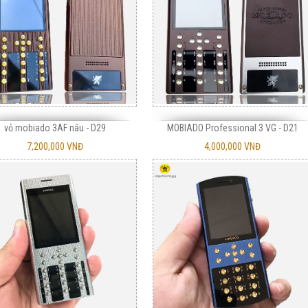
vỏ mobiado 3AF nâu - D29
MOBIADO Professional 3 VG - D21
7,200,000 VNĐ
4,000,000 VNĐ