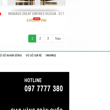
MOBIADO GREAT EMPIRES RUSSIA - D17
4,000,000 VNĐ
1
2
3
Sau
Ỏ GỖ KHẢM ĐỒNG
VỎ GỖ GIÁ RẺ
FANPAGE