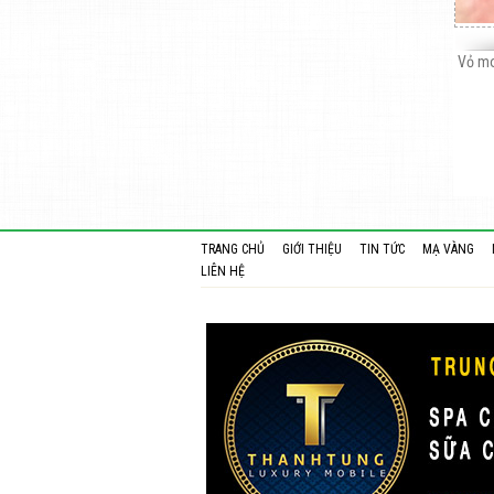
Vỏ mo
TRANG CHỦ
GIỚI THIỆU
TIN TỨC
MẠ VÀNG
LIÊN HỆ