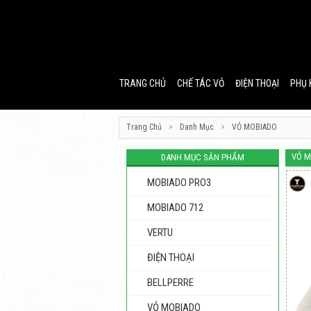
TRANG CHỦ
CHẾ TÁC VỎ
ĐIỆN THOẠI
PHỤ 
Trang Chủ
>
Danh Mục
>
VỎ MOBIADO
VỎ M
DANH MỤC SẢN PHẨM
MOBIADO PRO3
MOBIADO 712
VERTU
ĐIỆN THOẠI
BELLPERRE
VỎ MOBIADO