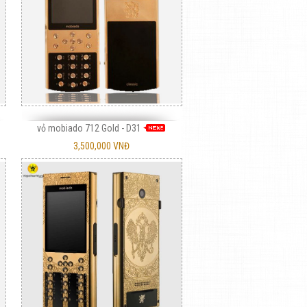
vỏ mobiado 712 Gold - D31
3,500,000 VNĐ