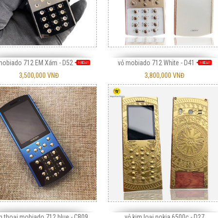
mobiado 712 EM Xám - D52
vỏ mobiado 712 White - D41
3,500,000 VNĐ
3,800,000 VNĐ
ellperre Rose Gold cá sấu Green
12,500,000 VNĐ
n thoại mobiado 712 blue - CB09
vỏ kim loại nokia 6500c - D27