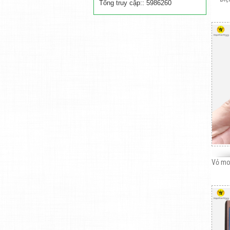
Tổng truy cập:: 5986260
Vỏ mo