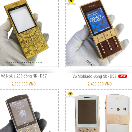
Vỏ Nokia 230 đồng NK - D57
Vỏ Mobiado Đồng Nk - D53
2,300,000 VNĐ
2,400,000 VNĐ
Mobiado 3 GCB Trong Dong
4,000,000 VNĐ