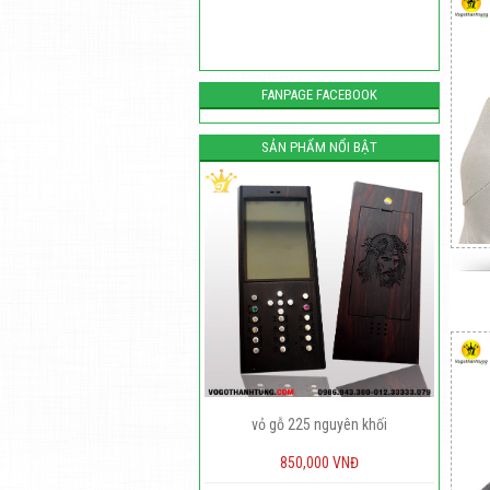
FANPAGE FACEBOOK
SẢN PHẨM NỔI BẬT
vỏ gỗ 225 nguyên khối
Vỏ nokia 515 hợp kim moka red
850,000 VNĐ
2,300,000 VNĐ