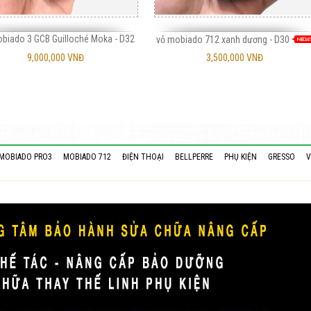
biado 3 GCB Guilloché Moka - D32
vỏ mobiado 712 xanh dương - D30
9,000,000 VNĐ
3,500,000 VNĐ
MOBIADO PRO3
MOBIADO 712
ĐIỆN THOẠI
BELLPERRE
PHỤ KIỆN
GRESSO
V