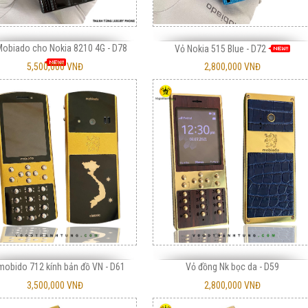
Mobiado cho Nokia 8210 4G - D78
Vỏ Nokia 515 Blue - D72
5,500,000 VNĐ
2,800,000 VNĐ
mobido 712 kính bản đồ VN - D61
Vỏ đồng Nk bọc da - D59
3,500,000 VNĐ
2,800,000 VNĐ