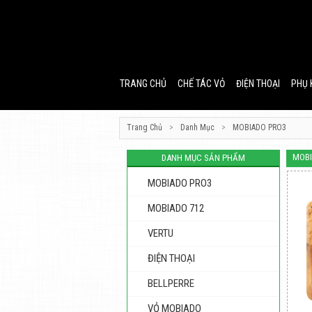
TRANG CHỦ
CHẾ TÁC VỎ
ĐIỆN THOẠI
PHỤ 
Trang Chủ
>
Danh Mục
>
MOBIADO PRO3
MOBI
DANH MỤC SẢN PHẨM
MOBIADO PRO3
MOBIADO 712
VERTU
ĐIỆN THOẠI
BELLPERRE
VỎ MOBIADO