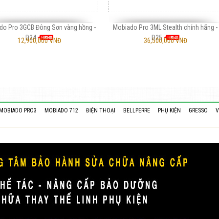
do Pro 3GCB Đông Sơn vàng hồng -
Mobiado Pro 3ML Stealth chính hãng -
D24
D25
12,900,000 VNĐ
36,500,000 VNĐ
MOBIADO PRO3
MOBIADO 712
ĐIỆN THOẠI
BELLPERRE
PHỤ KIỆN
GRESSO
V