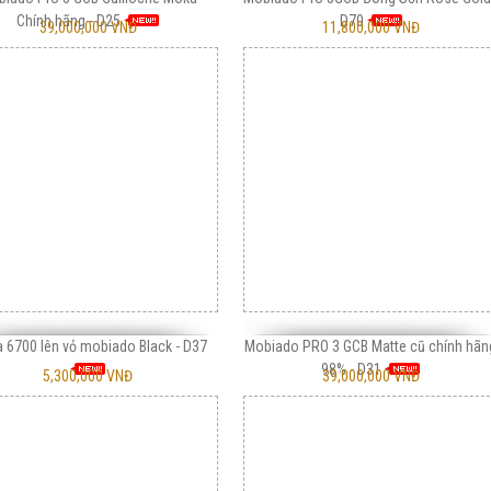
Chính hãng - D25
D70
39,000,000 VNĐ
11,800,000 VNĐ
a 6700 lên vỏ mobiado Black - D37
Mobiado PRO 3 GCB Matte cũ chính hãn
98% - D31
5,300,000 VNĐ
39,000,000 VNĐ