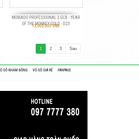
MOBIADO PROFESSIONAL 3 GCB - YEAR
OF THE MONKEY GOLD - D23
13,000,000 VNĐ
1
2
3
Sau
Ỏ GỖ KHẢM ĐỒNG
VỎ GỖ GIÁ RẺ
FANPAGE