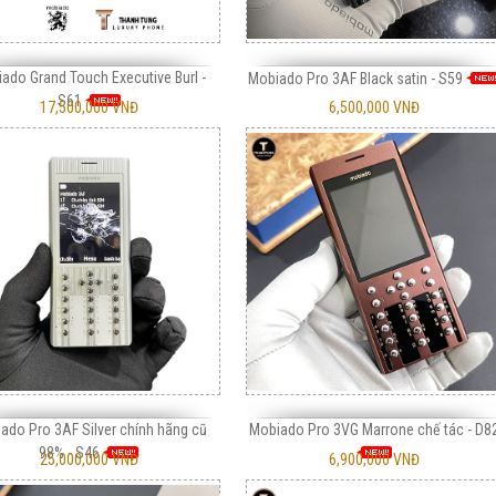
ado Grand Touch Executive Burl -
Mobiado Pro 3AF Black satin - S59
S61
17,500,000 VNĐ
6,500,000 VNĐ
ado Pro 3AF Silver chính hãng cũ
Mobiado Pro 3VG Marrone chế tác - D8
98% - S46
25,000,000 VNĐ
6,900,000 VNĐ