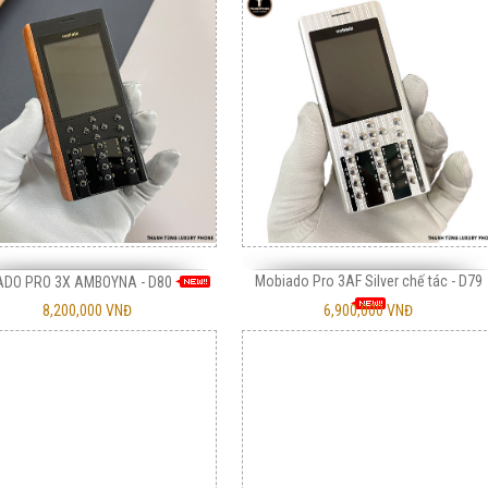
Mobiado Pro 3AF Silver chế tác - D79
ADO PRO 3X AMBOYNA - D80
8,200,000 VNĐ
6,900,000 VNĐ
Vỏ gỗ 1280 gỗ mun
Vỏ gỗ 225 trống đồng
V
450,000 VNĐ
450,000 VNĐ