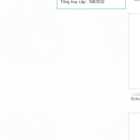
Tổng truy cập:: 5963532
Noki