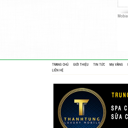
Mobia
TRANG CHỦ
GIỚI THIỆU
TIN TỨC
MẠ VÀNG
LIÊN HỆ