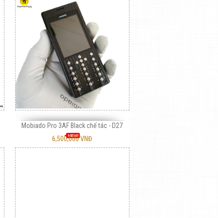
Mobiado Pro 3AF Black chế tác - D27
6,500,000 VNĐ
ỏ gỗ 225 máy và vỏ nguyên khối
Vỏ gỗ 6300 kiểu vuông
3,000,000 VNĐ
450,000 VNĐ