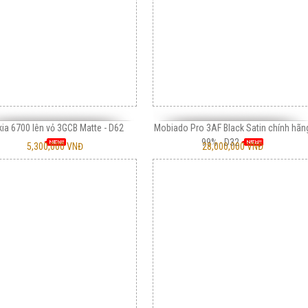
ia 6700 lên vỏ 3GCB Matte - D62
Mobiado Pro 3AF Black Satin chính hãn
99% - D32
5,300,000 VNĐ
28,000,000 VNĐ