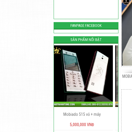
FANPAGE FACEBOOK
SẢN PHẨM NỔI BẬT
MOBI
Mobiado 515 vỏ + máy
Nokia 6300 Gỗ Munino
5,000,000 VNĐ
450,000 VNĐ