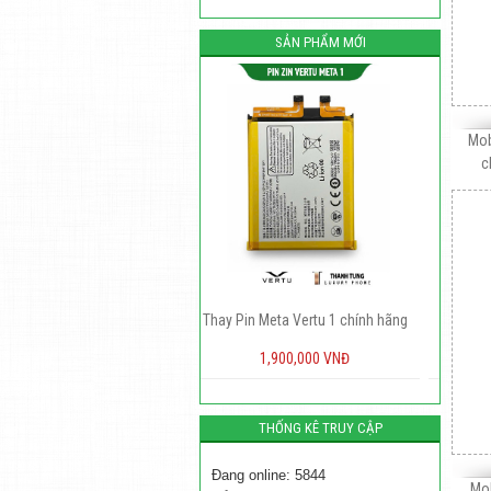
SẢN PHẨM MỚI
Mob
c
Thay Pin Meta Vertu 1 chính hãng
Pin Vertu Signature S chính hãng
1,900,000 VNĐ
500,000 VNĐ
THỐNG KÊ TRUY CẬP
Đang online: 5844
Mob