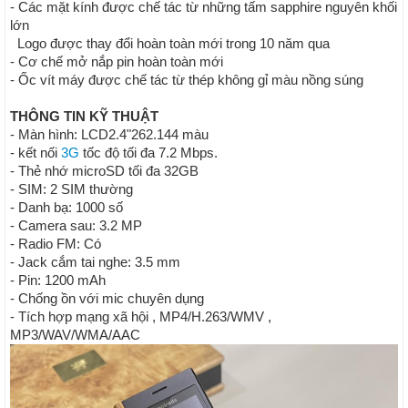
- Các mặt kính được chế tác từ những tấm sapphire nguyên khối
lớn
Logo được thay đổi hoàn toàn mới trong 10 năm qua
- Cơ chế mở nắp pin hoàn toàn mới
- Ốc vít máy được chế tác từ thép không gỉ màu nồng súng
THÔNG TIN KỸ THUẬT
- Màn hình:
LCD
2.4"
262.144 màu
- kết nối
3G
tốc độ tối đa 7.2 Mbps.
- Thẻ nhớ microSD tối đa 32GB
- SIM: 2 SIM thường
- Danh bạ: 1000 số
- Camera sau: 3.2 MP
- Radio FM: Có
- Jack cắm tai nghe: 3.5 mm
- Pin: 1200 mAh
- Chống ồn với mic chuyên dụng
- Tích hợp mạng xã hội , MP4/H.263/WMV ,
MP3/WAV/WMA/AAC