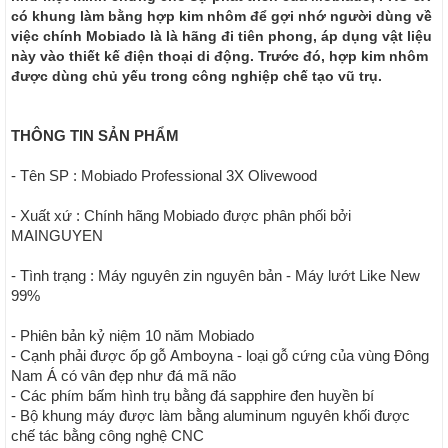
có khung làm bằng hợp kim nhôm để gợi nhớ người dùng về
việc chính Mobiado là là hãng đi tiên phong, áp dụng vật liệu
này vào thiết kế điện thoại di động. Trước đó, hợp kim nhôm
được dùng chủ yếu trong công nghiệp chế tạo vũ trụ.
THÔNG TIN SẢN PHẨM
- Tên SP : Mobiado Professional 3X Olivewood
- Xuất xứ : Chính hãng Mobiado được phân phối bởi
MAINGUYEN
- Tình trạng : Máy nguyên zin nguyên bản - Máy lướt Like New
99%
- Phiên bản kỷ niệm 10 năm Mobiado
- Cạnh phải được ốp gỗ Amboyna - loại gỗ cứng của vùng Đông
Nam Á có vân đẹp như đá mã não
- Các phím bấm hình trụ bằng đá sapphire đen huyền bí
- Bộ khung máy được làm bằng aluminum nguyên khối được
chế tác bằng công nghệ CNC