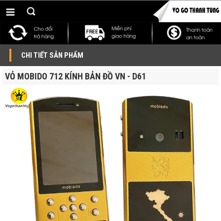
CHI TIẾT SẢN PHẨM
VỎ MOBIDO 712 KÍNH BẢN ĐỒ VN - D61