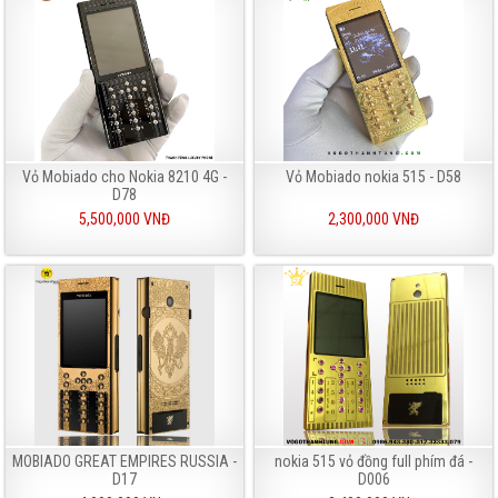
Vỏ Mobiado cho Nokia 8210 4G -
Vỏ Mobiado nokia 515 - D58
D78
5,500,000 VNĐ
2,300,000 VNĐ
MOBIADO GREAT EMPIRES RUSSIA -
nokia 515 vỏ đồng full phím đá -
D17
D006