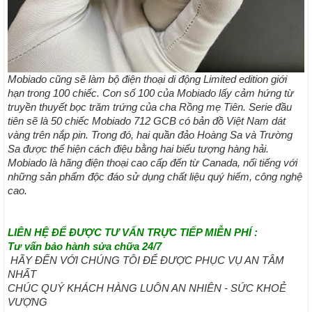
Mobiado cũng sẽ làm bộ điện thoại di động Limited edition giới
hạn trong 100 chiếc. Con số 100 của Mobiado lấy cảm hứng từ
truyền thuyết bọc trăm trứng của cha Rồng mẹ Tiên. Serie đầu
tiên sẽ là 50 chiếc Mobiado 712 GCB có bản đồ Việt Nam dát
vàng trên nắp pin. Trong đó, hai quần đảo Hoàng Sa và Trường
Sa được thể hiện cách điệu bằng hai biểu tượng hàng hải.
Mobiado là hãng điện thoại cao cấp đến từ Canada, nổi tiếng với
những sản phẩm độc đáo sử dụng chất liệu quý hiếm, công nghệ
cao.
LIÊN HỆ ĐỂ ĐƯỢC TƯ VẤN TRỰC TIẾP MIỄN PHÍ :
Tư vấn bảo hành sửa chữa 24/7
HÃY ĐẾN VỚI CHÚNG TÔI ĐỂ ĐƯỢC PHỤC VỤ AN TÂM
NHẤT
CHÚC QUÝ KHÁCH HÀNG LUÔN AN NHIÊN - SỨC KHOẺ
VƯỢNG