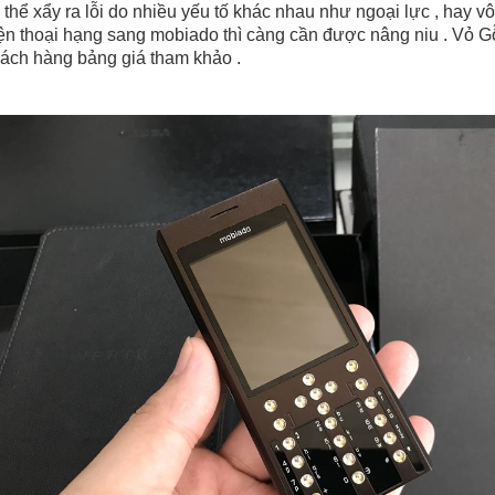
 thể xẩy ra lỗi do nhiều yếu tố khác nhau như ngoại lực , hay vô 
ện thoại hạng sang mobiado thì càng cần được nâng niu . Vỏ 
ách hàng bảng giá tham khảo .