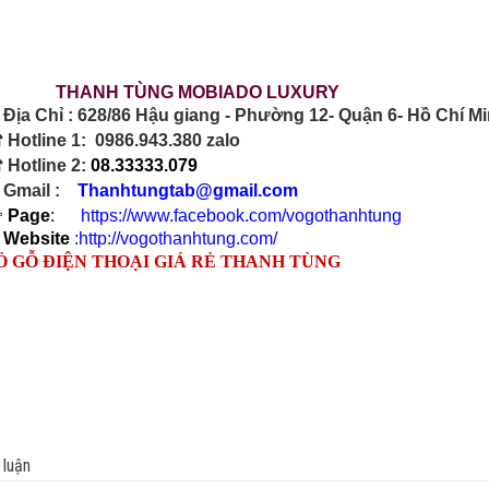
THANH TÙNG MOBIADO 

Địa Chỉ
: 628/86 Hậu giang - Phường 12- Quận 6- Hồ Chí M
☎
Hotline 1
:
0986.943.380 zalo
☎
Hotline 2
:
08.33333.079

Gmai
l :
Thanhtungtab@gmail.com

Page
:
https://www.facebook.com/vogothanhtung

Website
:
http://vogothanhtung.com/
Ỏ GỖ ĐIỆN THOẠI GIÁ RẺ THANH TÙNG
 luận