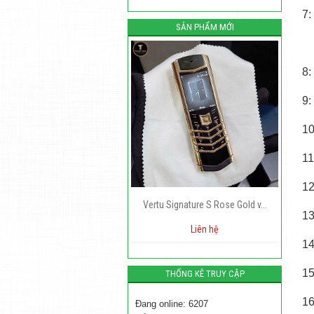
7
SẢN PHẨM MỚI
8
9
1
1
1
Vertu Signature S Rose Gold v...
13
Liên hệ
29,000,000 VNĐ
1
15
THỐNG KÊ TRUY CẬP
16
Đang online: 6207