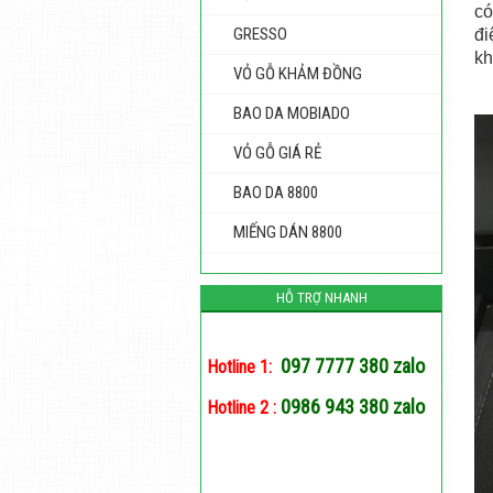
có
GRESSO
đi
kh
VỎ GỖ KHẢM ĐỒNG
BAO DA MOBIADO
VỎ GỖ GIÁ RẺ
BAO DA 8800
MIẾNG DÁN 8800
HỖ TRỢ NHANH
097 7777 380 zalo
Hotline 1:
0986 943 380 zalo
Hotline 2 :