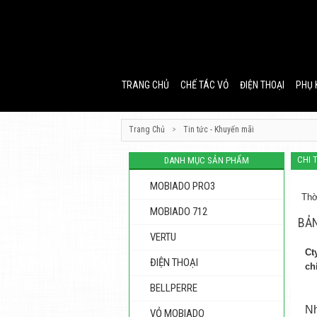
TRANG CHỦ
CHẾ TÁC VỎ
ĐIỆN THOẠI
PHỤ 
Trang Chủ
>
Tin tức - Khuyến mãi
CHI 
DANH MỤC SẢN PHẨM
MOBIADO PRO3
Thờ
MOBIADO 712
BẢN
VERTU
Ct
ĐIỆN THOẠI
ch
BELLPERRE
Nh
VỎ MOBIADO