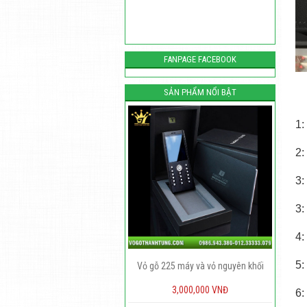
FANPAGE FACEBOOK
SẢN PHẨM NỔI BẬT
1
2
3
3
4
5
Vỏ gỗ 225 máy và vỏ nguyên khối
Vỏ gỗ 6300 kiểu vuông
3,000,000 VNĐ
450,000 VNĐ
6: