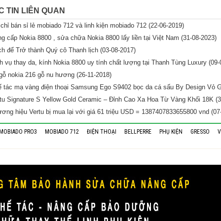
C TIN LIÊN QUAN
 chỉ bán sỉ lẻ mobiado 712 và linh kiện mobiado 712 (22-06-2019)
g cấp Nokia 8800 , sửa chữa Nokia 8800 lấy liền tại Việt Nam (31-08-2023)
h để Trở thành Quý cô Thanh lịch (03-08-2017)
h vụ thay da, kính Nokia 8800 uy tính chất lượng tại Thanh Tùng Luxury (09-
gỗ nokia 216 gỗ nu hương (26-11-2018)
 tác mạ vàng điện thoại Samsung Ego S9402 bọc da cá sấu By Design Vỏ G
tu Signature S Yellow Gold Ceramic – Đỉnh Cao Xa Hoa Từ Vàng Khối 18K (3
ơng hiệu Vertu bị mua lại với giá 61 triệu USD = 1387407833655800 vnd (07
MOBIADO PRO3
MOBIADO 712
ĐIỆN THOẠI
BELLPERRE
PHỤ KIỆN
GRESSO
V