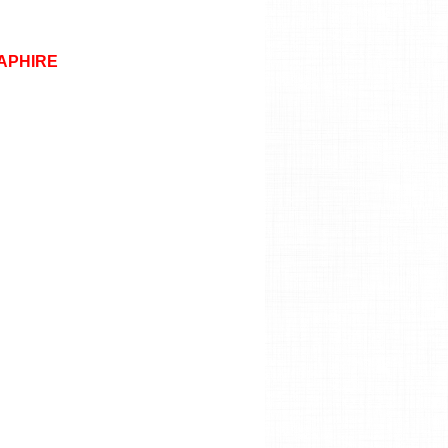
APHIRE
p
Bellperre Rose Gold cá sấu Green
12,500,000 VNĐ