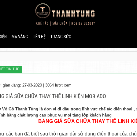
KIỆN
MẠ VÀNG
LIÊN HỆ
TRANG SỨC
TIẾT TIN TỨC
i gian đăng: 27-03-2020 | 3064 lượt xem
G GIÁ SỮA CHỮA THAY THẾ LINH KIỆN MOBIADO
y Vỏ Gỗ Thanh Tùng là đơn vị đi đầu trong lĩnh vực chế tác điện thoại ,
ính hãng chất lượng cao phục vụ mọi tầng lớp khách hàng
BẢNG GIÁ
SỮA CHỮA
THAY THẾ
LINH K
ư các bạn đã biết sau thời gian dài sử dụng điện thoại của ch