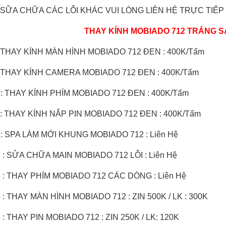
: SỮA CHỮA CÁC LỖI KHÁC VUI LÒNG LIÊN HỆ TRỰC TIẾP
THAY KÍNH MOBIADO 712
TRÁNG S
: THAY KÍNH MÀN HÌNH MOBIADO 712 ĐEN : 400K/Tấm
: THAY KÍNH CAMERA MOBIADO 712 ĐEN : 400K/Tấm
0: THAY KÍNH PHÍM MOBIADO 712 ĐEN : 400K/Tấm
1: THAY KÍNH NẮP PIN MOBIADO 712 ĐEN : 400K/Tấm
2: SPA LÀM MỚI KHUNG MOBIADO 712 : Liên Hệ
FORMA SPORT CARBON BLUE LIKE NEW
Vertu Signature S Stainless St...
Thay Màn Hình Vertu Quantum Fli
 : SỬA CHỮA MAIN MOBIADO 712 LỖI : Liên Hệ
Liên hệ
Liên hệ
4 : THAY PHÍM MOBIADO 712 CÁC DÒNG : Liên Hệ
 : THAY MÀN HÌNH MOBIADO 712 : ZIN 500K / LK : 300K
 : THAY PIN MOBIADO 712 : ZIN 250K / LK: 120K