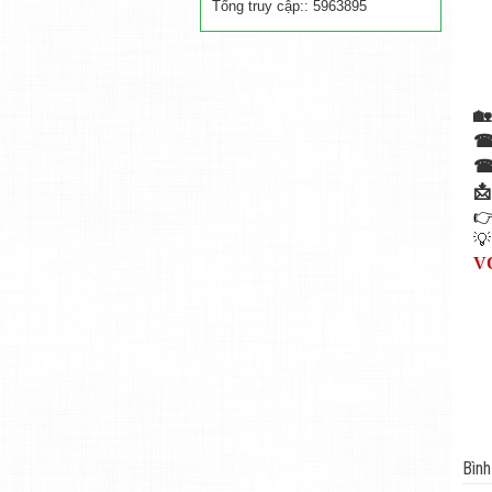
Tổng truy cập:: 5963895




V
Bình