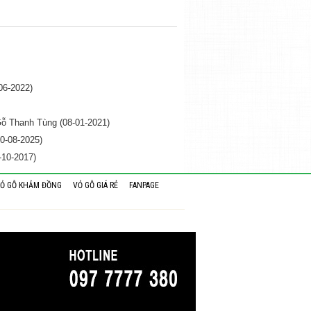
06-2022)
ỗ Thanh Tùng (08-01-2021)
0-08-2025)
-10-2017)
Ỏ GỖ KHẢM ĐỒNG
VỎ GỖ GIÁ RẺ
FANPAGE