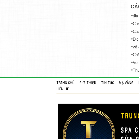
CÁ
»
địa
»
Cun
»
Các
»
Dịc
»
vỏ 
»
Chế
»
Ver
»
Thư
TRANG CHỦ
GIỚI THIỆU
TIN TỨC
MẠ VÀNG
LIÊN HỆ