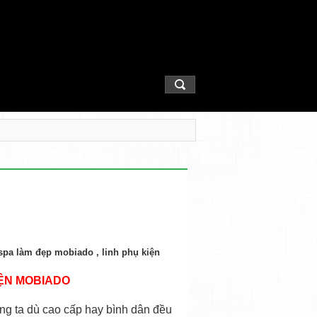
 spa làm đẹp mobiado , linh phụ kiện
IỆN MOBIADO
úng ta dù cao cấp hay bình dân đều