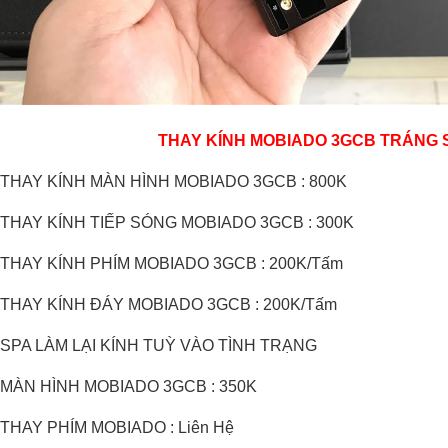
THAY KÍNH MOBIADO 3GCB TRÁNG
: THAY KÍNH MÀN HÌNH MOBIADO 3GCB : 800K
: THAY KÍNH TIẾP SÓNG MOBIADO 3GCB : 300K
: THAY KÍNH PHÍM MOBIADO 3GCB : 200K/Tấm
: THAY KÍNH ĐÁY MOBIADO 3GCB : 200K/Tấm
: SPA LÀM LẠI KÍNH TUỲ VÀO TÌNH TRẠNG
: MÀN HÌNH MOBIADO 3GCB : 350K
vỏ gỗ 225 nguyên khối
Vỏ nokia 515 hợp kim moka red
850,000 VNĐ
2,300,000 VNĐ
 THAY PHÍM MOBIADO : Liên Hệ