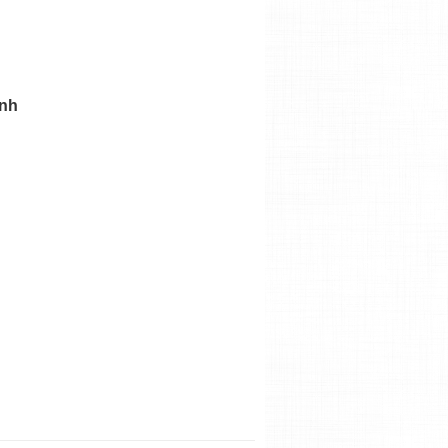
LUXURY
inh