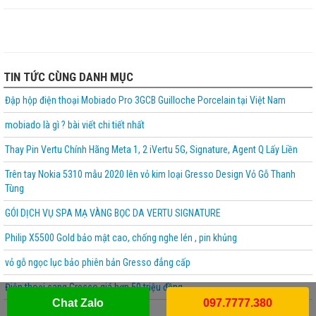
TIN TỨC CÙNG DANH MỤC
Đập hộp điện thoại Mobiado Pro 3GCB Guilloche Porcelain tại Việt Nam
mobiado là gì ? bài viết chi tiết nhất
Thay Pin Vertu Chính Hãng Meta 1, 2 iVertu 5G, Signature, Agent Q Lấy Liền
Trên tay Nokia 5310 mẫu 2020 lên vỏ kim loại Gresso Design Vỏ Gỗ Thanh
Tùng
GÓI DỊCH VỤ SPA MẠ VÀNG BỌC DA VERTU SIGNATURE
Philip X5500 Gold bảo mật cao, chống nghe lén , pin khủng
vỏ gỗ ngọc lục bảo phiên bản Gresso đẳng cấp
Điện thoại sang Gresso giá hơn 50 triệu đồng
Chat Zalo
097.7777.380