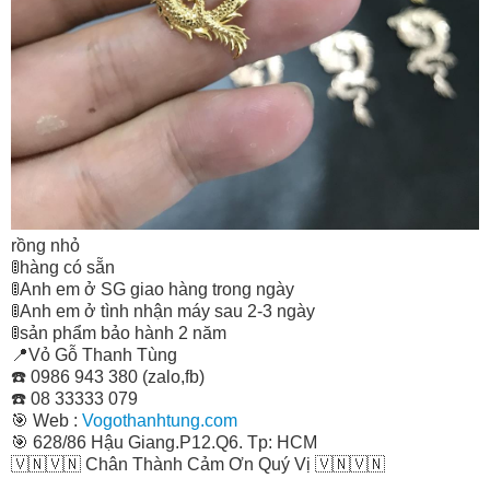
rồng nhỏ
🚦
hàng có sẵn
🚦
Anh em ở SG giao hàng trong ngày
🚦
Anh em ở tình nhận máy sau 2-3 ngày
🚦
sản phẩm bảo hành 2 năm
📍
Vỏ Gỗ Thanh Tùng
☎️
0986 943 380 (zalo,fb)
☎️
08 33333 079
🎯
Web :
Vogothanhtung.com
🎯
628/86 Hậu Giang.P12.Q6. Tp: HCM
🇻🇳
🇻🇳
Chân Thành Cảm Ơn Quý Vị
🇻🇳
🇻🇳