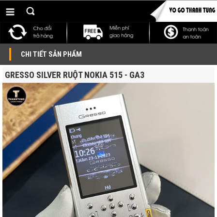
CHI TIẾT SẢN PHẨM
GRESSO SILVER RUỘT NOKIA 515 - GA3