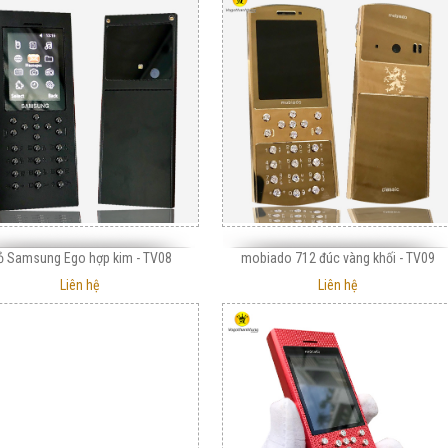
ỏ Samsung Ego hợp kim - TV08
mobiado 712 đúc vàng khối - TV09
Liên hệ
Liên hệ
Vỏ gỗ 1280 gỗ mun
Vỏ gỗ 225 trống đồng
450,000 VNĐ
450,000 VNĐ