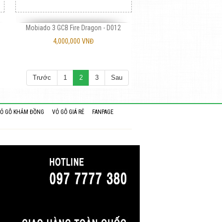
Mobiado 3 GCB Fire Dragon - D012
4,000,000 VNĐ
Trước
1
2
3
Sau
Ỏ GỖ KHẢM ĐỒNG
VỎ GỖ GIÁ RẺ
FANPAGE