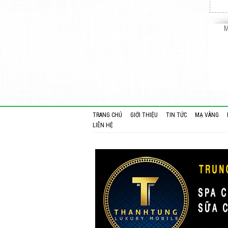
M
TRANG CHỦ
GIỚI THIỆU
TIN TỨC
MẠ VÀNG
LIÊN HỆ