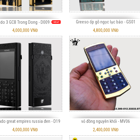
Greeso ốp gỗ ngọc lục bảo - GS01
do 3 GCB Trong Dong - D009
4,000,000 VNĐ
4,800,000 VNĐ
do great empires russia đen - D19
vỏ đồng nguyên khối - MV06
4,000,000 VNĐ
2,400,000 VNĐ