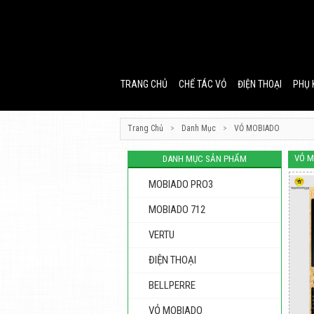
TRANG CHỦ
CHẾ TÁC VỎ
ĐIỆN THOẠI
PHỤ 
Trang Chủ
>
Danh Mục
>
VỎ MOBIADO
VỎ M
DANH MỤC SẢN PHẨM
MOBIADO PRO3
MOBIADO 712
VERTU
ĐIỆN THOẠI
BELLPERRE
VỎ MOBIADO