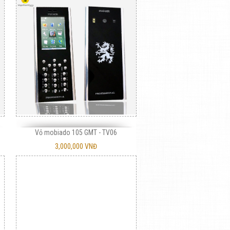
Vỏ mobiado 105 GMT - TV06
3,000,000 VNĐ
Vỏ gỗ 225 máy và vỏ nguyên khối
Vỏ gỗ 6300 kiểu vuông
3,000,000 VNĐ
450,000 VNĐ