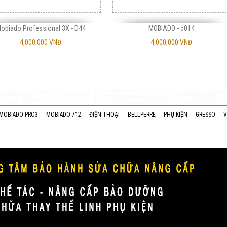
obiado Professional 3X - D44
MOBIADO - d014
4,000,000 VNĐ
4,000,000 VNĐ
MOBIADO PRO3
MOBIADO 712
ĐIỆN THOẠI
BELLPERRE
PHỤ KIỆN
GRESSO
V