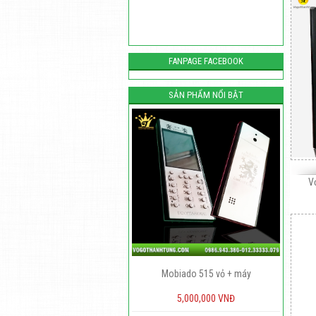
FANPAGE FACEBOOK
SẢN PHẨM NỔI BẬT
V
Mobiado 515 vỏ + máy
Nokia 6300 Gỗ Munino
5,000,000 VNĐ
450,000 VNĐ