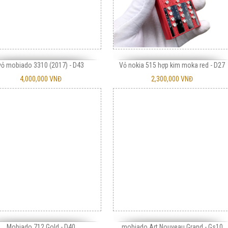
vỏ mobiado 3310 (2017) - D43
Vỏ nokia 515 hợp kim moka red - D27
4,000,000 VNĐ
2,300,000 VNĐ
Sạc Không Dây Vertu
Thay Pin Vertu Meta 1 2
850,000 VNĐ
Liên hệ
Mobiado 712 Gold - D40
mobiado Art Nouveau Grand - Gs10