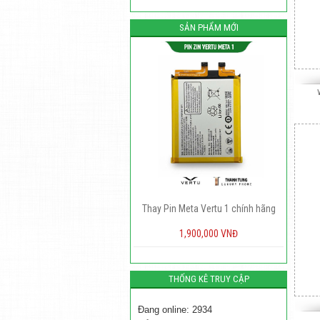
SẢN PHẨM MỚI
ne
Thay Pin Meta Vertu 1 chính hãng
Pin Vertu Signature S chính hãng
1,900,000 VNĐ
500,000 VNĐ
THỐNG KÊ TRUY CẬP
Đang online: 2934