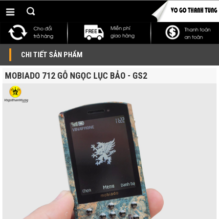
CHI TIẾT SẢN PHẨM
MOBIADO 712 GỖ NGỌC LỤC BẢO - GS2