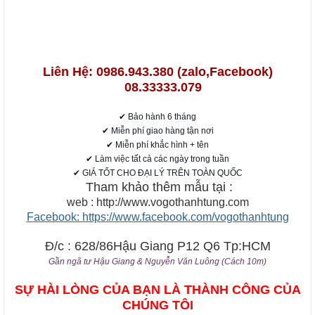
nguyen khoi, vỏ gỗ nguyên khối điện thoại vỏ gỗ"
href="http://vogothanhtung.com">Vỏ gỗ thanh tùng, vỏ gỗ
giá rẻ</a>
Liên Hệ: 0986.943.380 (zalo,Facebook)
08.33333.079
✔ Bảo hành 6 tháng
✔ Miễn phí giao hàng tận nơi
✔ Miễn phí khắc hình + tên
✔ Làm việc tất cả các ngày trong tuần
✔ GIÁ TỐT CHO ĐẠI LÝ TRÊN TOÀN QUỐC
Tham khảo thêm mẫu tại :
web : http://www.vogothanhtung.com
Facebook: https://www.facebook.com/vogothanhtung
Đ/c : 628/86Hậu Giang P12 Q6 Tp:HCM
Gần ngã tư Hậu Giang & Nguyễn Văn Luông (Cách 10m)
SỰ HÀI LÒNG CỦA BẠN LÀ THÀNH CÔNG CỦA
CHÚNG TÔI