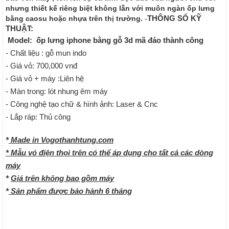
nhưng thiết kế riêng biệt không lẫn với muôn ngàn ốp lưng
THÔNG SỐ KỸ
bằng caosu hoặc nhựa trên thị trường.
-
THUẬT:
Model: ốp lưng iphone bằng gỗ 3d mã đáo thành công
- Chất liệu : gỗ mun indo
- Giá vỏ: 700,000 vnđ
- Giá vỏ + máy :Liên hệ
- Màn trong: lót nhung êm máy
- Công nghệ tạo chữ & hình ảnh: Laser & Cnc
- Lắp ráp: Thủ công
*
Made in Vogothanhtung.com
* Mẫu vỏ điện thọi trên có thể áp dụng cho tất cả các dòng
máy
*
Giá trên không bao gồm máy
*
Sản phẩm được bảo hành 6 tháng
<a target="_blank" title="vo go thanh tung, vỏ gỗ thanh
tùng,vo go dien thoai gia re, vỏ gỗ điện thoại giá rẻ, vo go