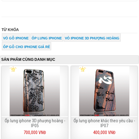
TỪ KHÓA
VỎ GỖ IPHONE
ỐP LƯNG IPHONE
VỎ IPHONE 3D PHƯỢNG HOÀNG
ỐP GỖ CHO IPHONE GIÁ RẺ
SẢN PHẨM CÙNG DANH MỤC
Ốp lưng iphone 3D phượng hoàng -
Ốp lưng iphone khắc theo yêu cầu -
IP05
IP07
700,000 VNĐ
400,000 VNĐ