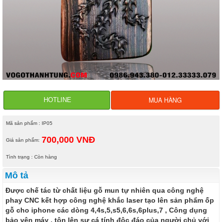
MUA HÀNG
HOTLINE
Mã sản phẩm : IP05
700,000 VNĐ
Giá sản phẩm:
Tình trạng : Còn hàng
Mô tả
Được chế tác từ chất liệu gỗ mun tự nhiên qua công nghệ
phay CNC kết hợp công nghệ khắc laser tạo lên sản phẩm ốp
gỗ cho iphone các dòng 4,4s,5,s5,6,6s,6plus,7 , Công dụng
bảo vên máy , tôn lên sự cá tính độc đáo của người chủ với