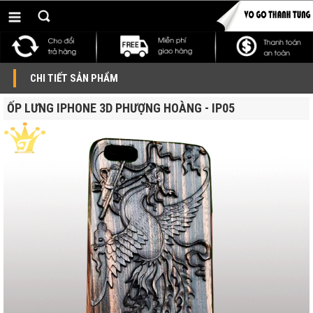
CHI TIẾT SẢN PHẨM
ỐP LƯNG IPHONE 3D PHƯỢNG HOÀNG - IP05