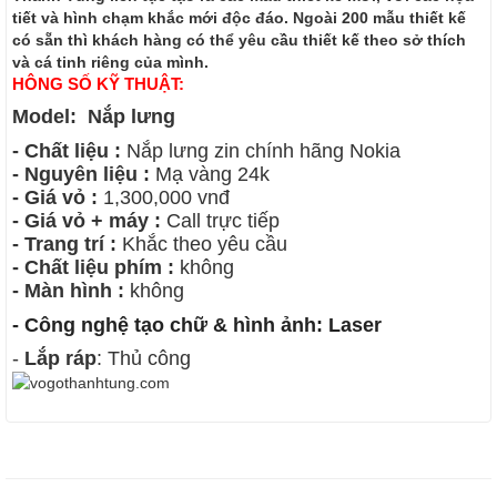
tiết và hình chạm khắc mới độc đáo. Ngoài 200 mẫu thiết kế
có sẵn thì khách hàng có thể yêu cầu thiết kế theo sở thích
và cá tinh riêng của mình.
HÔNG SỐ KỸ THUẬT:
Model:
N
ắp lưng
- Chất liệu :
Nắp lưng zin chính hãng Nokia
- Nguyên liệu :
Mạ vàng 24k
- Giá vỏ :
1,300,000 vnđ
- Giá vỏ + máy :
Call trực tiếp
- Trang trí :
Khắc theo yêu cầu
- Chất liệu phím :
không
- Màn hình :
không
-
Công nghệ tạo chữ & hình ảnh
: Laser
-
Lắp ráp
: Thủ công