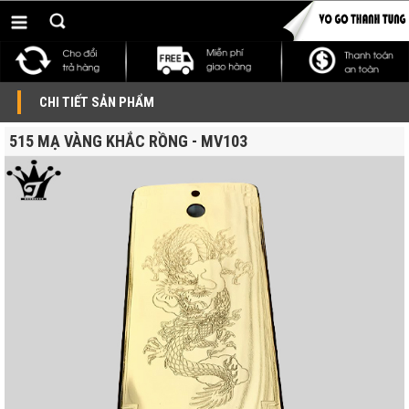
CHI TIẾT SẢN PHẨM
515 MẠ VÀNG KHẮC RỒNG - MV103