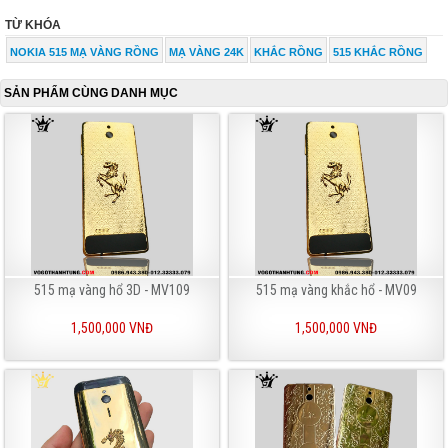
TỪ KHÓA
NOKIA 515 MẠ VÀNG RỒNG
MẠ VÀNG 24K
KHẮC RỒNG
515 KHẮC RỒNG
SẢN PHẨM CÙNG DANH MỤC
515 mạ vàng hổ 3D - MV109
515 mạ vàng khắc hổ - MV09
1,500,000 VNĐ
1,500,000 VNĐ