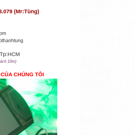
3.079 (Mr:Tùng)
com
othanhtung
6 Tp:HCM
Cách 10m)
 CỦA CHÚNG TÔI
im moka red
Mobiado 3 GCB Trong Dong
VNĐ
4,000,000 VNĐ