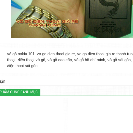
vỏ gỗ nokia 101
,
vo go dien thoai gia re
,
vo go dien thoai gia re thanh tun
thoại
,
điện thoại vỏ gỗ
,
vỏ gỗ cao cấp
,
vỏ gỗ hồ chí minh
,
vỏ gỗ sài gòn
,
điện thoại sài gòn
,
uận
 PHẨM CÙNG DANH MỤC