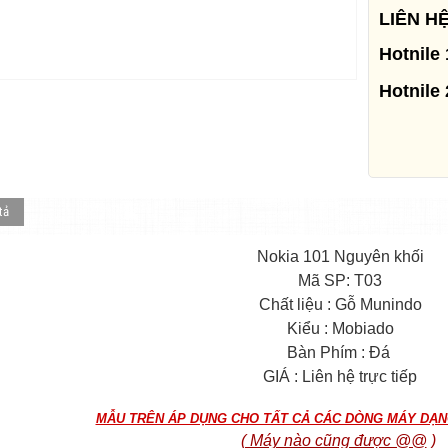
LIÊN H
Hotnile 
Hotnile 
tả
Nokia 101 Nguyên khối
Mã SP: T03
Chất liệu : Gỗ Munindo
Kiểu : Mobiado
Bàn Phím : Đá
GIÁ : Liên hệ trực tiếp
MẪU TRÊN ÁP DỤNG CHO TẤT CẢ CÁC DÒNG MÁY DẠN
( Máy nào cũng được @@
)