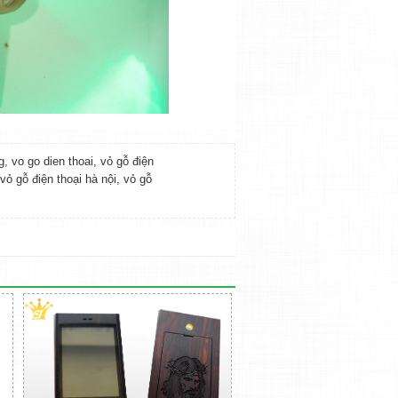
g
,
vo go dien thoai
,
vỏ gỗ điện
vỏ gỗ điện thoại hà nội
,
vỏ gỗ