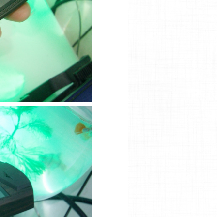
 Quantum Flip
Bellperre Rose Gold cá sấu Green
12,500,000 VNĐ