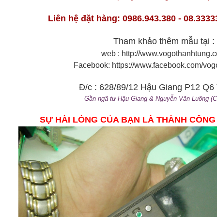
Liên hệ đặt hàng: 0986.943.380 - 08.3333
Tham khảo thêm mẫu tại :
web : http://www.vogothanhtung.
Facebook: https://www.facebook.com/vog
Đ/c : 628/89/12 Hậu Giang P12 Q
Gần ngã tư Hậu Giang & Nguyễn Văn Luông (
SỰ HÀI LÒNG CỦA BẠN LÀ THÀNH CÔNG
iểu vuông
vỏ gỗ 225 nguyên khối
Vỏ nokia 515 hợp k
 VNĐ
850,000 VNĐ
2,300,000 