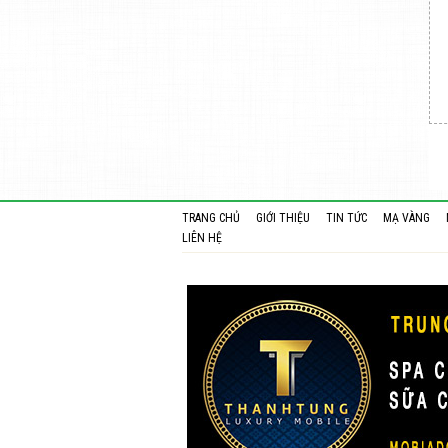
TRANG CHỦ
GIỚI THIỆU
TIN TỨC
MẠ VÀNG
LIÊN HỆ