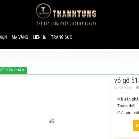
KIỆN
MẠ VÀNG
LIÊN HỆ
TRANG SỨC
TIẾT SẢN PHẨM
vỏ gỗ 51
Lượt xem :
9
Mã sản ph
Trạng thái
Giá sản ph
M