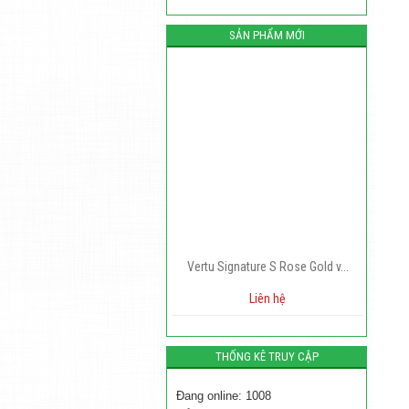
SẢN PHẨM MỚI
rtu Meta 1 2
Vertu Signature S Rose Gold v...
n hệ
Liên hệ
29,000,0
THỐNG KÊ TRUY CẬP
Đang online: 1008