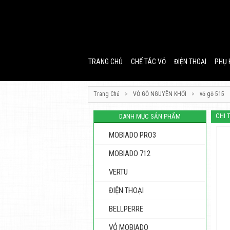
TRANG CHỦ
CHẾ TÁC VỎ
ĐIỆN THOẠI
PHỤ 
Trang Chủ
>
VỎ GỖ NGUYÊN KHỐI
>
vỏ gỗ 515
CHI 
DANH MỤC SẢN PHẨM
MOBIADO PRO3
MOBIADO 712
VERTU
ĐIỆN THOẠI
BELLPERRE
VỎ MOBIADO