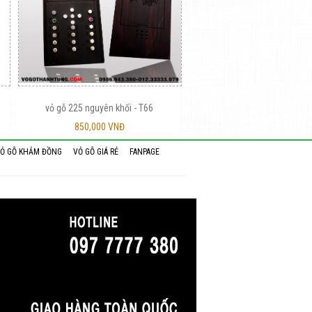
vỏ gỗ 225 nguyên khối - T66
850,000 VNĐ
Ỏ GỖ KHẢM ĐỒNG
VỎ GỖ GIÁ RẺ
FANPAGE