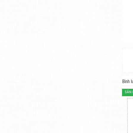
Bình l
SẢN