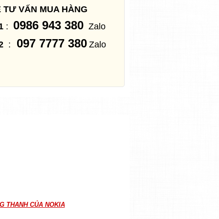
Ệ TƯ VẤN MUA HÀNG
0986 943 380
1
:
Zalo
097 7777 380
2
:
Zalo
G THANH CỦA NOKIA