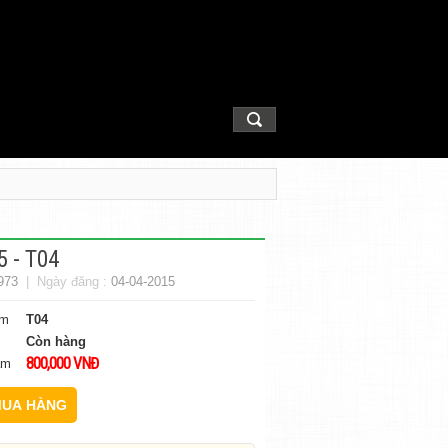
5 - T04
973
| Ngày đăng :
04-04-2015
ẩm
T04
Còn hàng
800,000 VNĐ
ẩm
UA HÀNG