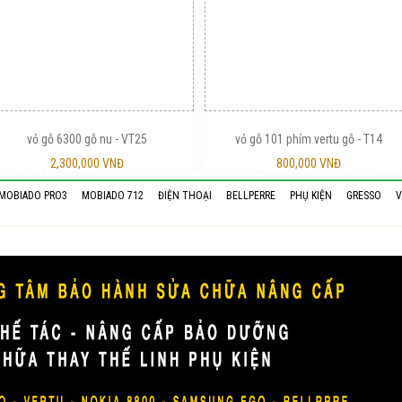
vỏ gỗ 6300 gỗ nu - VT25
vỏ gỗ 101 phím vertu gỗ - T14
2,300,000 VNĐ
800,000 VNĐ
MOBIADO PRO3
MOBIADO 712
ĐIỆN THOẠI
BELLPERRE
PHỤ KIỆN
GRESSO
V