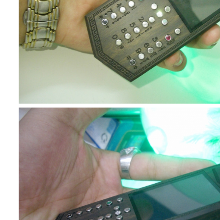
FORMA SPORT CARBON BLUE LIKE NEW
Vertu Signature S Stainless St...
Thay Màn Hình Vertu
00 VNĐ
Liên hệ
Liên hệ