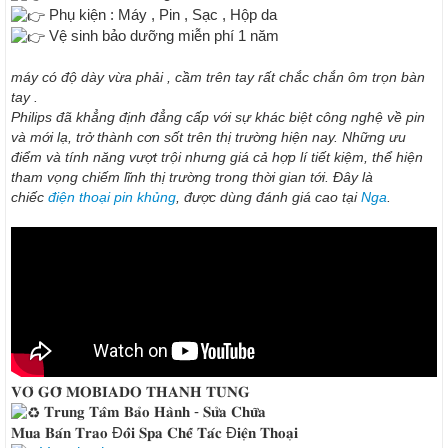
Phụ kiện : Máy , Pin , Sạc , Hộp da
Vệ sinh bảo dưỡng miễn phí 1 năm
máy có độ dày vừa phải , cầm trên tay rất chắc chắn ôm trọn bàn
tay .
Philips đã khẳng định đẳng cấp với sự khác biệt công nghệ về pin
và mới lạ, trở thành cơn sốt trên thị trường hiện nay. Những ưu
điểm và tính năng vượt trội nhưng giá cả hợp lí tiết kiệm, thể hiện
tham vọng chiếm lĩnh thị trường trong thời gian tới. Đây là
chiếc
điện thoại pin khủng
, được dùng đánh giá cao tại
Nga
.
𝐕𝐎̉ 𝐆𝐎̂̃ 𝐌𝐎𝐁𝐈𝐀𝐃𝐎 𝐓𝐇𝐀𝐍𝐇 𝐓𝐔̀𝐍𝐆
𝐓𝐫𝐮𝐧𝐠 𝐓𝐚̂𝐦 𝐁𝐚̉𝐨 𝐇𝐚̀𝐧𝐡 - 𝐒𝐮̛̉𝐚 𝐂𝐡𝐮̛̃𝐚
𝐌𝐮𝐚 𝐁𝐚́𝐧 𝐓𝐫𝐚𝐨 Đ𝐨̂̉𝐢 𝐒𝐩𝐚 𝐂𝐡𝐞̂́ 𝐓𝐚́𝐜 Đ𝐢𝐞̣̂𝐧 𝐓𝐡𝐨𝐚̣𝐢