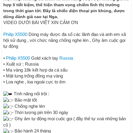
hợp lí tiết kiệm, thể hiện tham vọng chiếm lĩnh thị trường
trong thời gian tới. Đây là chiếc điện thoại pin khủng, được
dùng đánh giá cao tại Nga.
VIDEO DƯỚI BÀI VIẾT XIN CẢM ƠN
Philip X5500
Dòng máy được đa số các lãnh đạo và anh em xã
hội sử dụng , với chức năng chống nghe lén , Ghy âm cuộc gọi
tự động
•
Philip X5500
Gold xách tay
Russia
• Xuất xứ : Russia
• Mạ vàng 18k kết hợp da cá sấu
• Mặt lưng trống đồng mạ vàng
• Loa nghe , loa ngoài cực to êm
Tính năng nổi trội :
Bảo mật tốt
Chống nghe lén
Thời lượng pin trên 30 ngày
Ghy âm tự động mọi cuộc gọi ( đầy thẻ tự xoá những bản
cũ )
Bảo hành 24 tháng