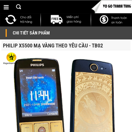
CHI TIẾT SẢN PHẨM
PHILIP X5500 MẠ VÀNG THEO YÊU CẦU - TB02