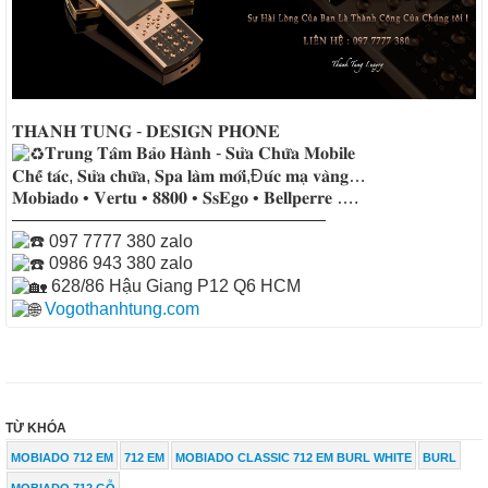
𝐓𝐇𝐀𝐍𝐇 𝐓𝐔𝐍𝐆 - 𝐃𝐄𝐒𝐈𝐆𝐍 𝐏𝐇𝐎𝐍𝐄
𝐓𝐫𝐮𝐧𝐠 𝐓𝐚̂𝐦 𝐁𝐚̉𝐨 𝐇𝐚̀𝐧𝐡 - 𝐒𝐮̛̉𝐚 𝐂𝐡𝐮̛̃𝐚 𝐌𝐨𝐛𝐢𝐥𝐞
𝐂𝐡𝐞̂́ 𝐭𝐚́𝐜, 𝐒𝐮̛̉𝐚 𝐜𝐡𝐮̛̃𝐚, 𝐒𝐩𝐚 𝐥𝐚̀𝐦 𝐦𝐨̛́𝐢,Đ𝐮́𝐜 𝐦𝐚̣ 𝐯𝐚̀𝐧𝐠…
𝐌𝐨𝐛𝐢𝐚𝐝𝐨 • 𝐕𝐞𝐫𝐭𝐮 • 𝟖𝟖𝟎𝟎 • 𝐒𝐬𝐄𝐠𝐨 • 𝐁𝐞𝐥𝐥𝐩𝐞𝐫𝐫𝐞 ….
——————————————————
097 7777 380 zalo
0986 943 380 zalo
628/86 Hậu Giang P12 Q6 HCM
Vogothanhtung.com
TỪ KHÓA
MOBIADO 712 EM
712 EM
MOBIADO CLASSIC 712 EM BURL WHITE
BURL
MOBIADO 712 GỖ