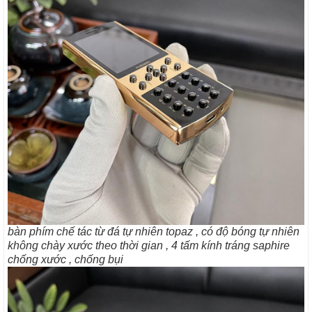
bàn phím chế tác từ đá tự nhiên topaz , có độ bóng tự nhiên
không chày xước theo thời gian , 4 tấm kính tráng saphire
chống xước , chống bụi