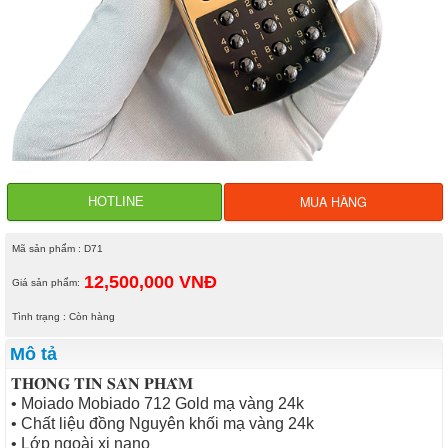
MUA HÀNG
HOTLINE
Mã sản phẩm : D71
12,500,000 VNĐ
Giá sản phẩm:
Tình trạng : Còn hàng
Mô tả
𝐓𝐇𝐎̂𝐍𝐆 𝐓𝐈𝐍 𝐒𝐀̉𝐍 𝐏𝐇𝐀̂̉𝐌
• Moiado Mobiado 712 Gold mạ vàng 24k
• Chất liệu đồng Nguyên khối mạ vàng 24k
• Lớp ngoài xi nano