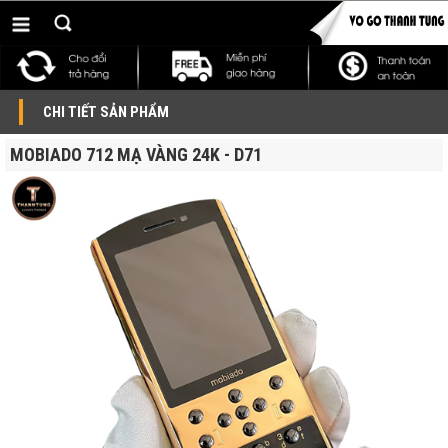
CHI TIẾT SẢN PHẨM
MOBIADO 712 MẠ VÀNG 24K - D71