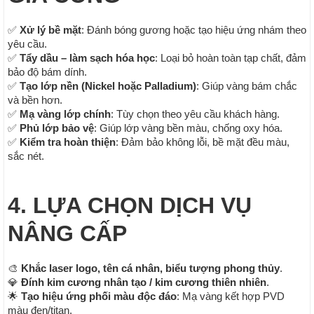
✅
Xử lý bề mặt
: Đánh bóng gương hoặc tạo hiệu ứng nhám theo
yêu cầu.
✅
Tẩy dầu – làm sạch hóa học
: Loại bỏ hoàn toàn tạp chất, đảm
bảo độ bám dính.
✅
Tạo lớp nền (Nickel hoặc Palladium)
: Giúp vàng bám chắc
và bền hơn.
✅
Mạ vàng lớp chính
: Tùy chọn theo yêu cầu khách hàng.
✅
Phủ lớp bảo vệ
: Giúp lớp vàng bền màu, chống oxy hóa.
✅
Kiểm tra hoàn thiện
: Đảm bảo không lỗi, bề mặt đều màu,
sắc nét.
4. LỰA CHỌN DỊCH VỤ
NÂNG CẤP
🎨
Khắc laser logo, tên cá nhân, biểu tượng phong thủy
.
💎
Đính kim cương nhân tạo / kim cương thiên nhiên
.
🌟
Tạo hiệu ứng phối màu độc đáo
: Mạ vàng kết hợp PVD
màu đen/titan.