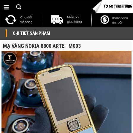
CHI TIẾT SẢN PHẨM
MẠ VÀNG NOKIA 8800 ARTE - M003