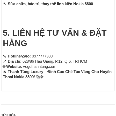
🔧
Sửa chữa, bảo trì, thay thế linh kiện Nokia 8800
.
5. LIÊN HỆ TƯ VẤN & ĐẶT
HÀNG
📞
Hotline/Zalo:
0977777380
📍
Địa chỉ:
628/86 Hậu Giang, P.12, Q.6, TP.HCM
🌐
Website:
vogothanhtung.com
🔥
Thanh Tùng Luxury – Đỉnh Cao Chế Tác Vàng Cho Huyền
Thoại Nokia 8800!
🚀💎
TỪ KHÓA