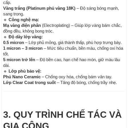
cấp.
Vàng trắng (Platinum phủ vàng 18K)
– Độ sáng bóng mạnh,
sang trọng.
🔹
Công nghệ mạ:
Mạ vàng điện phân
(Electroplating) – Giúp lớp vàng bám chắc,
đồng đều, không bong tróc.
🔹
Độ dày lớp vàng:
0.5 micron
– Lớp phủ mỏng, giá thành thấp, phù hợp trưng bày.
1 micron – 3 micron
– Mức tiêu chuẩn, bền màu, chống oxi hóa
tốt.
5 micron trở lên
– Độ bền cao, hạn chế hao mòn, giữ màu lâu
dài.
🔹
Lớp phủ bảo vệ:
Phủ Nano Ceramic
– Chống oxy hóa, chống bám vân tay.
Lớp Clear Coat trong suốt
– Tăng độ bóng, chống trầy nhẹ.
3. QUY TRÌNH CHẾ TÁC VÀ
GIA CÔNG