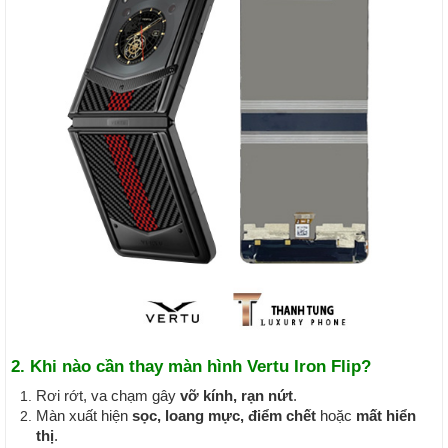
2. Khi nào cần thay màn hình Vertu Iron Flip?
Rơi rớt, va chạm gây
vỡ kính, rạn nứt
.
Màn xuất hiện
sọc, loang mực, điểm chết
hoặc
mất hiển
thị
.