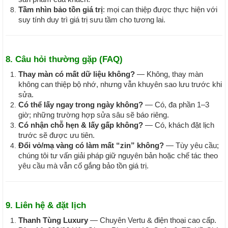
Tầm nhìn bảo tồn giá trị
: mọi can thiệp được thực hiện với
suy tính duy trì giá trị sưu tầm cho tương lai.
8. Câu hỏi thường gặp (FAQ)
Thay màn có mất dữ liệu không?
— Không, thay màn
không can thiệp bộ nhớ, nhưng vẫn khuyên sao lưu trước khi
sửa.
Có thể lấy ngay trong ngày không?
— Có, đa phần 1–3
giờ; những trường hợp sửa sâu sẽ báo riêng.
Có nhận chỗ hẹn & lấy gấp không?
— Có, khách đặt lịch
trước sẽ được ưu tiên.
Đổi vỏ/mạ vàng có làm mất “zin” không?
— Tùy yêu cầu;
chúng tôi tư vấn giải pháp giữ nguyên bản hoặc chế tác theo
yêu cầu mà vẫn cố gắng bảo tồn giá trị.
9. Liên hệ & đặt lịch
Thanh Tùng Luxury
— Chuyên Vertu & điện thoại cao cấp.