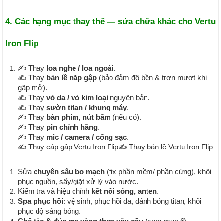
4. Các hạng mục thay thế — sửa chữa khác cho Vertu
Iron Flip
✍ Thay
loa nghe / loa ngoài
.
✍ Thay
bản lề nắp gập
(bảo đảm độ bền & trơn mượt khi
gập mở).
✍ Thay
vỏ da / vỏ kim loại
nguyên bản.
✍ Thay
sườn titan / khung máy
.
✍ Thay
bàn phím, nút bấm
(nếu có).
✍ Thay
pin chính hãng
.
✍ Thay
mic / camera / cổng sạc
.
✍ Thay cáp gập Vertu Iron Flip
✍ Thay bản lề Vertu Iron Flip
Sửa
chuyên sâu bo mạch
(fix phần mềm/ phần cứng), khôi
phục nguồn, sấy/giặt xử lý vào nước.
Kiểm tra và hiệu chỉnh
kết nối sóng, anten
.
Spa phục hồi
: vệ sinh, phục hồi da, đánh bóng titan, khôi
phục độ sáng bóng.
Chế tác & đúc mạ vàng theo yêu cầu
(xem mục 6).