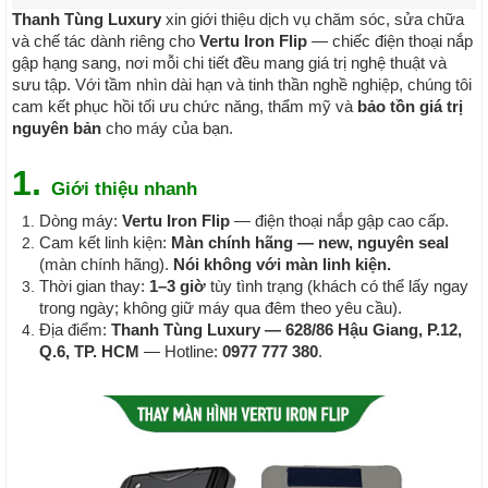
Thanh Tùng Luxury
xin giới thiệu dịch vụ chăm sóc, sửa chữa
và chế tác dành riêng cho
Vertu Iron Flip
— chiếc điện thoại nắp
gập hạng sang, nơi mỗi chi tiết đều mang giá trị nghệ thuật và
sưu tập. Với tầm nhìn dài hạn và tinh thần nghề nghiệp, chúng tôi
cam kết phục hồi tối ưu chức năng, thẩm mỹ và
bảo tồn giá trị
nguyên bản
cho máy của bạn.
1.
Giới thiệu nhanh
Dòng máy:
Vertu Iron Flip
— điện thoại nắp gập cao cấp.
Cam kết linh kiện:
Màn chính hãng — new, nguyên seal
(màn chính hãng).
Nói không với màn linh kiện.
Thời gian thay:
1–3 giờ
tùy tình trạng (khách có thể lấy ngay
trong ngày; không giữ máy qua đêm theo yêu cầu).
Địa điểm:
Thanh Tùng Luxury — 628/86 Hậu Giang, P.12,
Q.6, TP. HCM
— Hotline:
0977 777 380
.