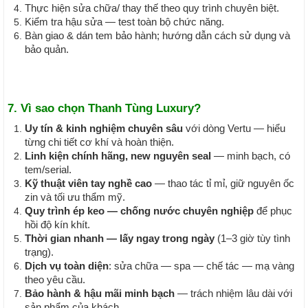
Thực hiện sửa chữa/ thay thế theo quy trình chuyên biệt.
Kiểm tra hậu sửa — test toàn bộ chức năng.
Bàn giao & dán tem bảo hành; hướng dẫn cách sử dụng và
bảo quản.
7. Vì sao chọn
Thanh Tùng Luxury
?
Uy tín & kinh nghiệm chuyên sâu
với dòng Vertu — hiểu
từng chi tiết cơ khí và hoàn thiện.
Linh kiện chính hãng, new nguyên seal
— minh bạch, có
tem/serial.
Kỹ thuật viên tay nghề cao
— thao tác tỉ mỉ, giữ nguyên ốc
zin và tối ưu thẩm mỹ.
Quy trình ép keo — chống nước chuyên nghiệp
để phục
hồi độ kín khít.
Thời gian nhanh — lấy ngay trong ngày
(1–3 giờ tùy tình
trạng).
Dịch vụ toàn diện
: sửa chữa — spa — chế tác — mạ vàng
theo yêu cầu.
Bảo hành & hậu mãi minh bạch
— trách nhiệm lâu dài với
sản phẩm của khách.