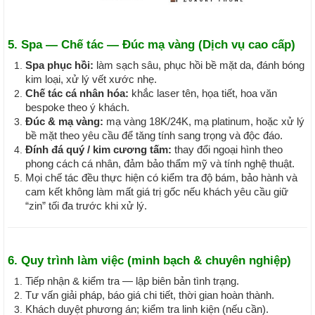
5. Spa — Chế tác — Đúc mạ vàng (Dịch vụ cao cấp)
Spa phục hồi:
làm sạch sâu, phục hồi bề mặt da, đánh bóng
kim loại, xử lý vết xước nhẹ.
Chế tác cá nhân hóa:
khắc laser tên, họa tiết, hoa văn
bespoke theo ý khách.
Đúc & mạ vàng:
mạ vàng 18K/24K, mạ platinum, hoặc xử lý
bề mặt theo yêu cầu để tăng tính sang trọng và độc đáo.
Đính đá quý / kim cương tấm:
thay đổi ngoại hình theo
phong cách cá nhân, đảm bảo thẩm mỹ và tính nghệ thuật.
Mọi chế tác đều thực hiện có kiểm tra độ bám, bảo hành và
cam kết không làm mất giá trị gốc nếu khách yêu cầu giữ
“zin” tối đa trước khi xử lý.
6. Quy trình làm việc (minh bạch & chuyên nghiệp)
Tiếp nhận & kiểm tra — lập biên bản tình trạng.
Tư vấn giải pháp, báo giá chi tiết, thời gian hoàn thành.
Khách duyệt phương án; kiểm tra linh kiện (nếu cần).