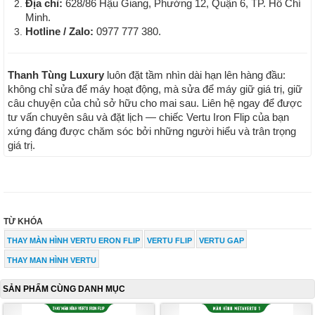
Địa chỉ:
628/86 Hậu Giang, Phường 12, Quận 6, TP. Hồ Chí
Minh.
Hotline / Zalo:
0977 777 380.
Thanh Tùng Luxury
luôn đặt tầm nhìn dài hạn lên hàng đầu:
không chỉ sửa để máy hoạt động, mà sửa để máy giữ giá trị, giữ
câu chuyện của chủ sở hữu cho mai sau. Liên hệ ngay để được
tư vấn chuyên sâu và đặt lịch — chiếc Vertu Iron Flip của bạn
xứng đáng được chăm sóc bởi những người hiểu và trân trọng
giá trị.
TỪ KHÓA
THAY MÀN HÌNH VERTU ERON FLIP
VERTU FLIP
VERTU GAP
THAY MAN HÌNH VERTU
SẢN PHẨM CÙNG DANH MỤC