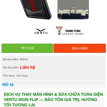
MUA HÀNG
HOTLINE
Mã sản phẩm : BH004
Liên hệ
Giá sản phẩm:
Tình trạng : Còn hàng
Mô tả
DỊCH VỤ THAY MÀN HÌNH & SỬA CHỮA TOÀN DIỆN
VERTU IRON FLIP
— BẢO TỒN GIÁ TRỊ, HƯỚNG
TỚI TƯƠNG LAI