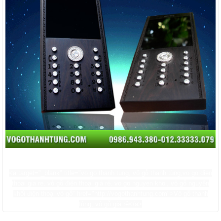
<a target="_blank" title="vo go thanh tung, vỏ gỗ thanh tùng,vo go dien
thoai gia re, vỏ gỗ điện thoại giá rẻ, vo go nguyen khoi, vỏ gỗ nguyên
khối điện thoại vỏ gỗ" href="http://vogothanhtung.com">Vỏ gỗ thanh
tùng, vỏ gỗ giá rẻ</a>