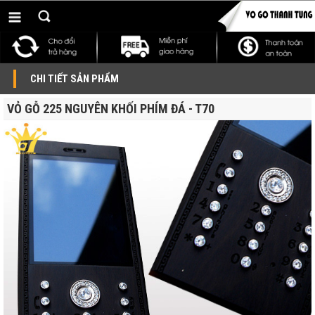
CHI TIẾT SẢN PHẨM
VỎ GỖ 225 NGUYÊN KHỐI PHÍM ĐÁ - T70