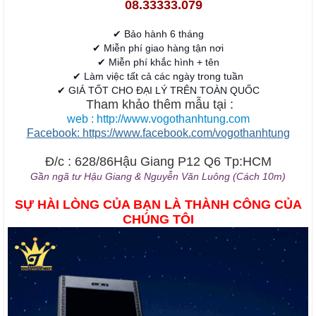
08.33333.079
✔ Bảo hành 6 tháng
✔ Miễn phí giao hàng tận nơi
✔ Miễn phí khắc hình + tên
✔ Làm việc tất cả các ngày trong tuần
✔ GIÁ TỐT CHO ĐẠI LÝ TRÊN TOÀN QUỐC
Tham khảo thêm mẫu tại :
web : http://www.vogothanhtung.com
Facebook: https://www.facebook.com/vogothanhtung
Đ/c : 628/86Hậu Giang P12 Q6 Tp:HCM
Gần ngã tư Hậu Giang & Nguyễn Văn Luông (Cách 10m)
SỰ HÀI LÒNG CỦA BẠN LÀ THÀNH CÔNG CỦA
CHÚNG TÔI