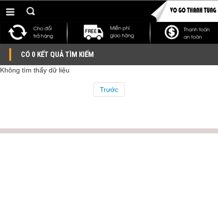
CÓ 0 KẾT QUẢ TÌM KIẾM
Không tìm thấy dữ liệu
Trước