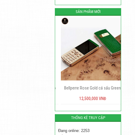
SẢN PHẨM MỚI
y Màn Hình Vertu Quantum Flip
Bellperre Rose Gold cá sấu Green
Liên hệ
12,500,000 VNĐ
THỐNG KÊ TRUY CẬP
Đang online: 2253