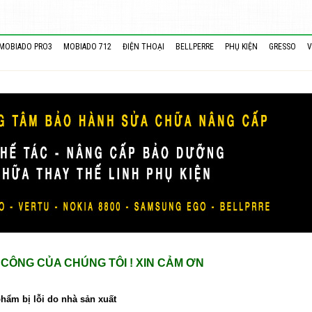
MOBIADO PRO3
MOBIADO 712
ĐIỆN THOẠI
BELLPERRE
PHỤ KIỆN
GRESSO
V
CÔNG CỦA CHÚNG TÔI ! XIN CẢM ƠN
hẩm bị lỗi do nhà sản xuất