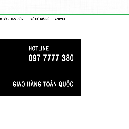
Ỏ GỖ KHẢM ĐỒNG
VỎ GỖ GIÁ RẺ
FANPAGE