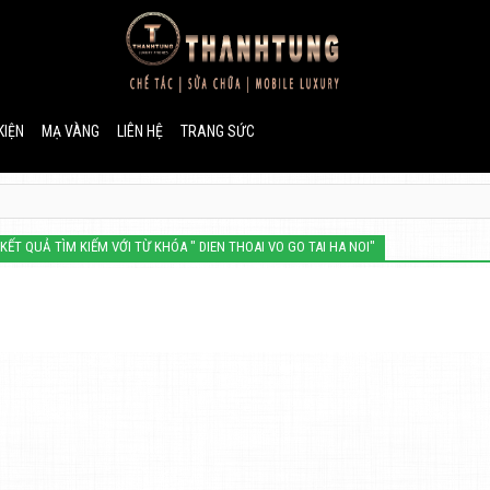
KIỆN
MẠ VÀNG
LIÊN HỆ
TRANG SỨC
 KẾT QUẢ TÌM KIẾM VỚI TỪ KHÓA " DIEN THOAI VO GO TAI HA NOI"