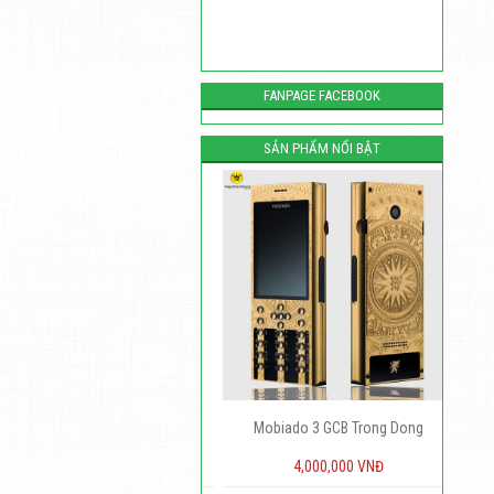
FANPAGE FACEBOOK
SẢN PHẨM NỔI BẬT
 nokia 515 hợp kim moka red
Mobiado 3 GCB Trong Dong
2,300,000 VNĐ
4,000,000 VNĐ