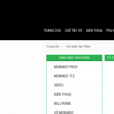
TRANG CHỦ
CHẾ TÁC VỎ
ĐIỆN THOẠI
PHỤ 
Trang Chủ
>
Tìm Kiếm Sản Phẩm
CÓ 0
DANH MỤC SẢN PHẨM
MOBIADO PRO3
MOBIADO 712
VERTU
ĐIỆN THOẠI
BELLPERRE
VỎ MOBIADO