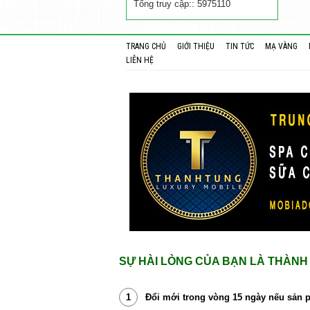
Tổng truy cập:: 5975110
TRANG CHỦ
GIỚI THIỆU
TIN TỨC
MẠ VÀNG
LIÊN HỆ
SỰ HÀI LÒNG CỦA BẠN LÀ THÀNH 
1
Đổi mới trong vòng 15 ngày nếu sản p